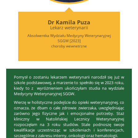
Dr Kamila Puza
Lekarz weterynarii
Absolwentka Wydziału Medycyny Weterynaryjnej
SGGW [2023]
choroby wewnetrzne
Pomysł o zostaniu lekarzem weterynarii narodził się już w
szkole podstawowej, a marzenie to spełniło się w 2023 roku,
kiedy to z wyróżnieniem ukończyłam studia na wydziale
Medycyny Weterynaryjnej SGGW.
Wierzę w holistyczne podejście do opieki weterynaryjnej, co
oznacza, że dbam o całe zdrowie zwierzaka, uwzględniając
zarówno jego fizyczne jak i emocjonalne potrzeby. Staż
kliniczny w Natolińskiej Lecznicy Weterynaryjnej
rozpoczęłam na 3 roku studiów. Stale podnoszę swoje
kwalifikacje uczestnicząc w szkoleniach i konferencjach,
szczególnie z zakresu interny, onkologii oraz hematologii.