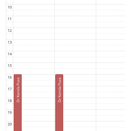
10
11
12
13
14
15
16
Dr Kamila Puza
Dr Kamila Puza
17
18
19
20