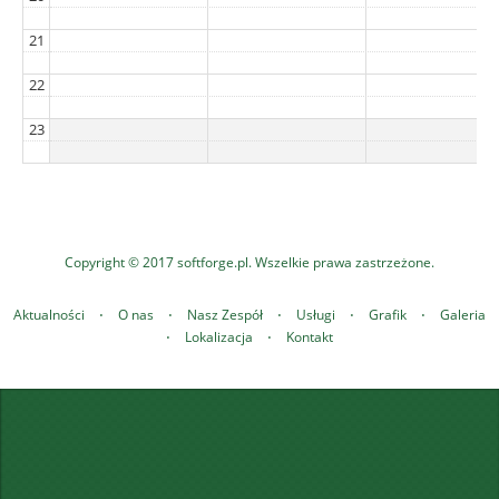
21
22
23
Copyright © 2017
softforge.pl
. Wszelkie prawa zastrzeżone.
Aktualności
⋅
O nas
⋅
Nasz Zespół
⋅
Usługi
⋅
Grafik
⋅
Galeria
⋅
Lokalizacja
⋅
Kontakt